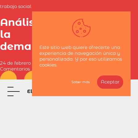
trabajo social
Análisis de
la
demanda
Este sitio web quiere ofrecerte una
experiencia de navegación única y
personalizada. Y por eso utilizamos
24 de febrero de 2018 / 10
cookies.
Comentarios
Aceptar
Saber más
El blog de Belén Navarro
Categorías
Entradas populares
El otro día encontré en un libro sobre metodología
Archivos
del trabajo social dos afirmaciones que me dejaron