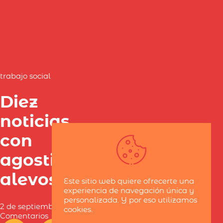
trabajo social
Diez
noticias
con
agostidad y
alevosía
Este sitio web quiere ofrecerte una
experiencia de navegación única y
personalizada. Y por eso utilizamos
2 de septiembre de 2016 / 6
cookies.
Comentarios